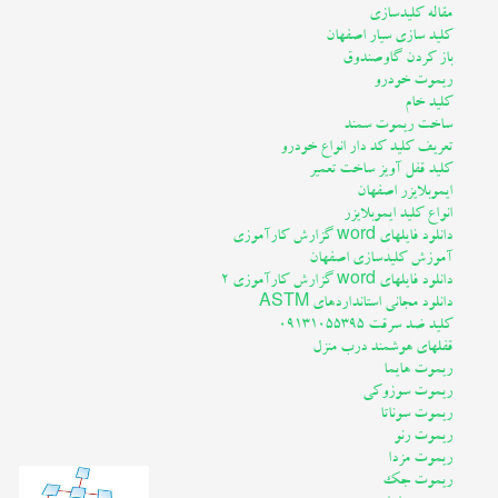
مقاله کلیدسازی
عکس
کلید سازی سیار اصفهان
باز کردن گاوصندوق
ریموت خودرو
فیلم
کلید خام
ساخت ریموت سمند
تعریف کلید کد دار انواع خودرو
ارتباط با ما
کلید قفل آویز ساخت تعمیر
ایموبلایزر اصفهان
انواع کلید ایموبلایزر
دانلود فایلهای word گزارش کارآموزی
آموزش کلیدسازی اصفهان
دانلود فایلهای word گزارش کارآموزی 2
دانلود مجانی استانداردهای ASTM
کلید ضد سرقت 09131055395
قفلهای هوشمند درب منزل
ریموت هایما
ریموت سوزوکی
ریموت سوناتا
ریموت رنو
ریموت مزدا
ریموت جک