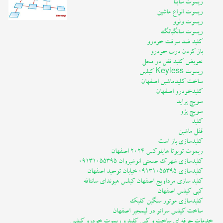
ریموت ساینا
ریموت انواع ماشین
ریموت ولوو
ریموت سانگیانگ
کلید ضد سرقت خودرو
باز کردن درب خودرو
تعویض کلید قفل در محل
ریموت Keyless کیلس
ساخت کلیدماشین اصفهان
کلیدخودرو اصفهان
سویچ پراید
سویچ پژو
کلید
قفل ماشین
کلیدسازی باز است
ریموت تویوتا هایلوکس 2024 اصفهان
کلیدسازی شهرک صنعتی انوشیروان 09131055395
کلیدسازی 09131055395 خیابان توحید اصفهان
کلید سازی مرداویج اصفهان کیلس هیوندای سانتافه
کپی کیلس اصفهان
کلیدسازی موتور سنگین کلیک
ساخت کیلس سراتو در لیمجیر اصفهان
خدمات حرفه ای ساخت و کپی کلید و ریموت خودرو کیلس