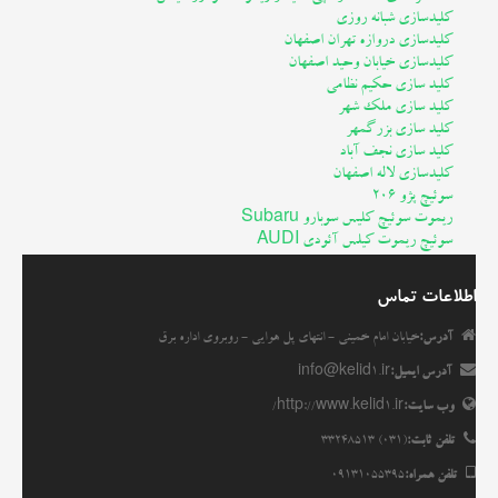
کلیدسازی شبانه روزی
کلیدسازی دروازه تهران اصفهان
کلیدسازی خیابان وحید اصفهان
کلید سازی حکیم نظامی
کلید سازی ملک شهر
کلید سازی بزرگمهر
کلید سازی نجف آباد
کلیدسازی لاله اصفهان
سوئیچ پژو 206
ریموت سوئیچ کلیس سوبارو Subaru
سوئیچ ریموت کیلس آئودی AUDI
اطلاعات تماس
آدرس:
خیابان امام خمینی - انتهای پل هوایی - روبروی اداره برق
آدرس ایمیل:
info@kelid1.ir
وب سایت:
http://www.kelid1.ir/
تلفن ثابت:
(031) 33248513
تلفن همراه:
09131055395