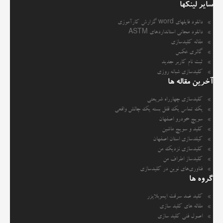
سایر لینکها
دانلود فایلهای word گزارش کارآموزی
دانلود مجانی استانداردهای ASTM
مقاله کلیدسازی
گالری عکس
ثبت نام کاربر جدید
کلیدسازی شبانه روزی
آخرین مقاله ها
کلیدسازی چهارراه شریعتی
یک تماس یک قفل بسته یک چالش واقعی
سویچ خودرو اصفهان
کلید و سویچ ماشین
کیلدسازی استان اصفهان
کلیدسازی نزدیک من
کلیدساز اطراف من
فناوری‌های نوین در کلیدسازی
گروه ها
کلید ضد سرقت ایموبلایزر
مقاله های کلید سازی
اصول فنی کلید سازی