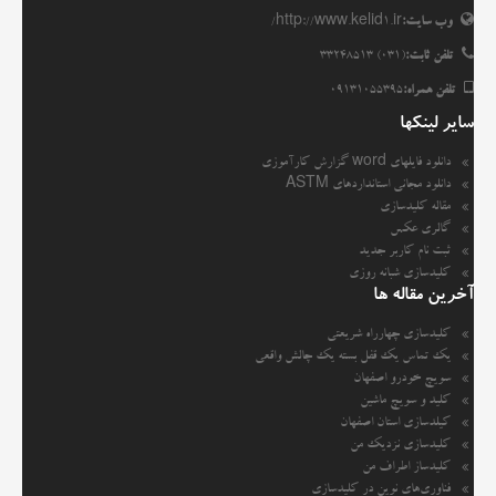
وب سایت:
http://www.kelid1.ir/
تلفن ثابت:
(031) 33248513
تلفن همراه:
09131055395
سایر لینکها
دانلود فایلهای word گزارش کارآموزی
دانلود مجانی استانداردهای ASTM
مقاله کلیدسازی
گالری عکس
ثبت نام کاربر جدید
کلیدسازی شبانه روزی
آخرین مقاله ها
کلیدسازی چهارراه شریعتی
یک تماس یک قفل بسته یک چالش واقعی
سویچ خودرو اصفهان
کلید و سویچ ماشین
کیلدسازی استان اصفهان
کلیدسازی نزدیک من
کلیدساز اطراف من
فناوری‌های نوین در کلیدسازی