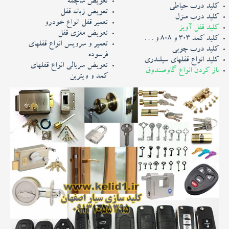
تعویض ساچمه
کلید درب حیاطی
تعویض زبانه قفل
عکس
کلید درب منزل
تعمیر قفل انواع خودرو
کلید قفل آویز
تعویض مغزی قفل
کلید کمد 303 و 808 و . . .
فیلم
تعمیر و سرویس انواع قفلهای
کلید درب چوبی
فرسوده
کلید انواع قفلهای سیلندری
تعویض سریالی انواع قفلهای
ارتباط با ما
باز کردن انواع گاوصندوق
کمد و ویترین