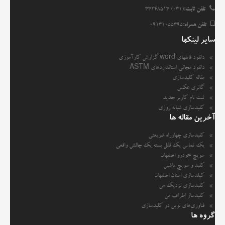
تلفن ثابت:
(031) 33248513
تلفن همراه:
09131055395
سایر لینکها
دانلود فایلهای word گزارش کارآموزی
دانلود مجانی استانداردهای ASTM
مقاله کلیدسازی
گالری عکس
ثبت نام کاربر جدید
کلیدسازی شبانه روزی
آخرین مقاله ها
کلیدسازی چهارراه شریعتی
یک تماس یک قفل بسته یک چالش واقعی
سویچ خودرو اصفهان
کلید و سویچ ماشین
کیلدسازی استان اصفهان
کلیدسازی نزدیک من
کلیدساز اطراف من
فناوری‌های نوین در کلیدسازی
گروه ها