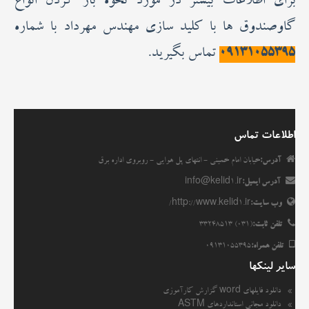
برای اطلاعات بیشتر در مورد نحوه باز کردن انواع
گاوصندوق ها با کلید سازی مهندس مهرداد با شماره
09131055395
تماس بگیرید.
اطلاعات تماس
آدرس:
خیابان امام خمینی - انتهای پل هوایی - روبروی اداره برق
آدرس ایمیل:
info@kelid1.ir
وب سایت:
http://www.kelid1.ir/
تلفن ثابت:
(031) 33248513
تلفن همراه:
09131055395
سایر لینکها
دانلود فایلهای word گزارش کارآموزی
دانلود مجانی استانداردهای ASTM