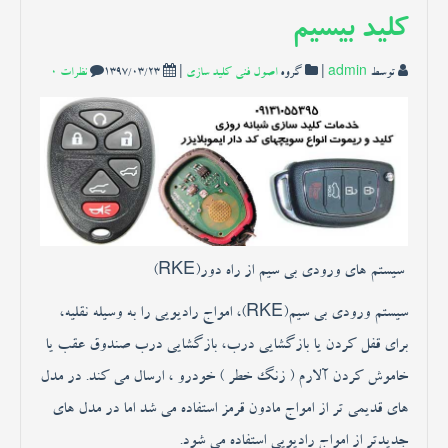
خدمات کلیدسازی
کلید بیسیم
توسط
admin
|
گروه
اصول فنی کلید سازی
|
1397/03/23
نظرات 0
مقاله کلیدسازی
عکس
فیلم
سیستم های ورودی بی سیم از راه دور(RKE)
سیستم ورودی بی سیم(RKE)، امواج رادیویی را به وسیله نقلیه،
ارتباط با ما
برای قفل کردن یا بازگشایی درب، بازگشایی درب صندوق عقب یا
خاموش کردن آلارم ( زنگ خطر ) خودرو ، ارسال می کند. در مدل
های قدیمی تر از امواج مادون قرمز استفاده می شد اما در مدل های
جدیدتر از امواج رادیویی استفاده می شود.