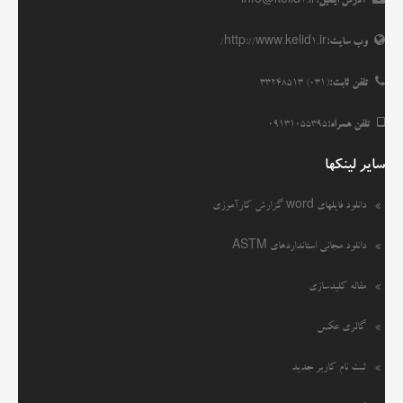
آدرس ایمیل:
info@kelid1.ir
وب سایت:
http://www.kelid1.ir/
تلفن ثابت:
(031) 33248513
تلفن همراه:
09131055395
سایر لینکها
دانلود فایلهای word گزارش کارآموزی
دانلود مجانی استانداردهای ASTM
مقاله کلیدسازی
گالری عکس
ثبت نام کاربر جدید