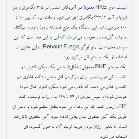
سیستم های RKE معمولا در آمریکای شمالی در 315 مگاهرتز و در
اروپا و آسیا 433.92 مگاهرتز اجرا می شود و دامنه برد آن بین 10 تا
100 متر می باشد. این دستگاه یک منبع قدرت( پاور) دارد و سیگنال
ها را به گیرنده در خودرو می فرستد که این به این معنا است که این
سیستم فعال است. رنو فوگو(Renault Fuego) اولین ماشین در
استفاده از یک سیستم قفل مرکزی بود.
یک سیستم RKE معمولی( شکل5) شامل یک میکروکنترلر در
کلید
یا کی فوب است. برای بازکردن قفل ماشین، دکمه فشاری در
کلید را فشار می دهید که باعث می شود میکروکنترلر فعال شود(
هوشیار شود) و سپس جریان از 64 تا 128 بیت را به فرستنده کلید
RF ، ارسال کند، که این باعث می شود حامل تنظیم شود و تابش از
طریق یک آنتن حلقوی مدار چاپی انجام شود. آنتن حلقوی ناکارامد
است اما بدلیل ارزان بودن هزینه تولید آن، به طور گسترده ای
استفاده می شود.